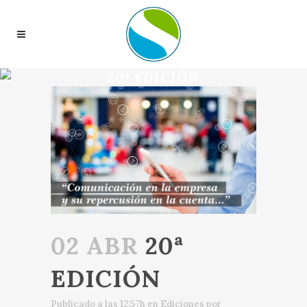
20ª EDICIÓN
02 ABR
20ª
EDICIÓN
Publicado a las 12:57h
en
Ediciones
por