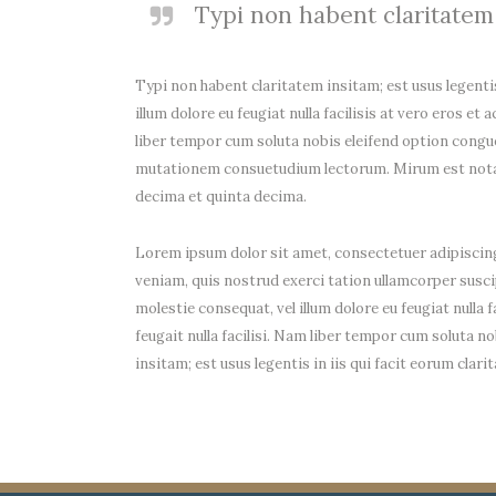
Typi non habent claritatem i
Typi non habent claritatem insitam; est usus legentis 
illum dolore eu feugiat nulla facilisis at vero eros et
liber tempor cum soluta nobis eleifend option congu
mutationem consuetudium lectorum. Mirum est notar
decima et quinta decima.
Lorem ipsum dolor sit amet, consectetuer adipiscing
veniam, quis nostrud exerci tation ullamcorper suscip
molestie consequat, vel illum dolore eu feugiat nulla 
feugait nulla facilisi. Nam liber tempor cum soluta
insitam; est usus legentis in iis qui facit eorum cla