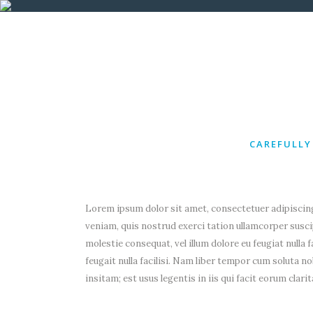
INICIO
EDICIONES
CAREFULLY
Lorem ipsum dolor sit amet, consectetuer adipiscing
veniam, quis nostrud exerci tation ullamcorper suscip
molestie consequat, vel illum dolore eu feugiat nulla 
feugait nulla facilisi. Nam liber tempor cum soluta
insitam; est usus legentis in iis qui facit eorum clari