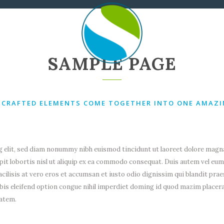
FULL WIDTH PAGE
PONENTES
SERPLASE
SAMPLE PAGE
 CRAFTED ELEMENTS COME TOGETHER INTO ONE AMAZI
 elit, sed diam nonummy nibh euismod tincidunt ut laoreet dolore magna
it lobortis nisl ut aliquip ex ea commodo consequat. Duis autem vel eum i
facilisis at vero eros et accumsan et iusto odio dignissim qui blandit prae
 nobis eleifend option congue nihil imperdiet doming id quod mazim place
tatem.