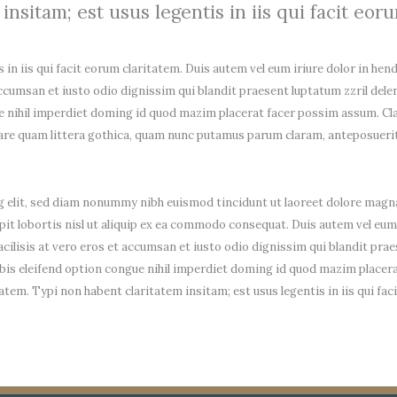
nsitam; est usus legentis in iis qui facit eor
in iis qui facit eorum claritatem. Duis autem vel eum iriure dolor in hend
 accumsan et iusto odio dignissim qui blandit praesent luptatum zzril delen
e nihil imperdiet doming id quod mazim placerat facer possim assum. Cl
e quam littera gothica, quam nunc putamus parum claram, anteposuerit 
 elit, sed diam nonummy nibh euismod tincidunt ut laoreet dolore magna
it lobortis nisl ut aliquip ex ea commodo consequat. Duis autem vel eum i
facilisis at vero eros et accumsan et iusto odio dignissim qui blandit prae
 nobis eleifend option congue nihil imperdiet doming id quod mazim place
ritatem. Typi non habent claritatem insitam; est usus legentis in iis qui 