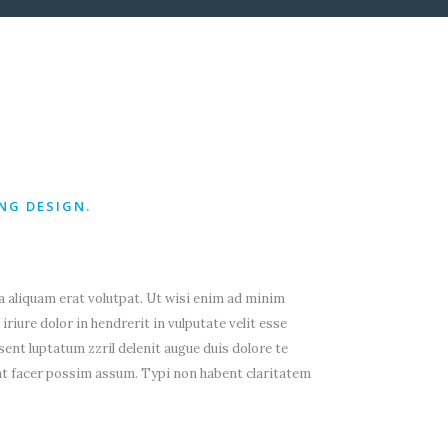
GALERÍA
ZONA PRIVADA
NG DESIGN.
 aliquam erat volutpat. Ut wisi enim ad minim
riure dolor in hendrerit in vulputate velit esse
sent luptatum zzril delenit augue duis dolore te
rat facer possim assum. Typi non habent claritatem