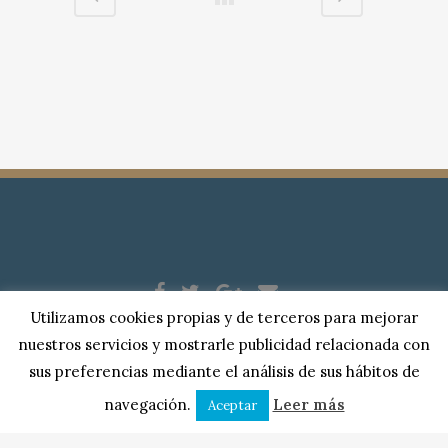
Utilizamos cookies propias y de terceros para mejorar
Copyright © 2018 |
Serplase Asesores
| Todos los derechos
nuestros servicios y mostrarle publicidad relacionada con
reservados. |
Aviso Legal
|
Política de Privacidad
|
Cookies
sus preferencias mediante el análisis de sus hábitos de
Puerta Berrozana, 10, bajo
| 10600 Plasencia, Cáceres.
navegación.
Leer más
Aceptar