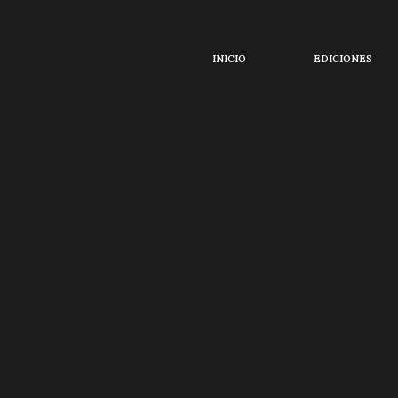
Sorry, no slides matched your criteria.
INICIO
EDICIONES