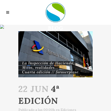
BLOG
22 JUN
4ª
EDICIÓN
Publicado a las 00:00h
en
Ediciones