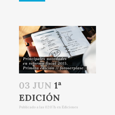
03 JUN
1ª
EDICIÓN
Publicado a las 02:07h
en
Ediciones