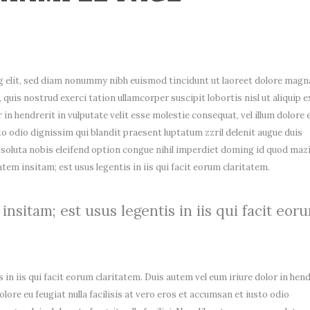
g elit, sed diam nonummy nibh euismod tincidunt ut laoreet dolore magn
quis nostrud exerci tation ullamcorper suscipit lobortis nisl ut aliquip e
n hendrerit in vulputate velit esse molestie consequat, vel illum dolore 
sto odio dignissim qui blandit praesent luptatum zzril delenit augue duis
um soluta nobis eleifend option congue nihil imperdiet doming id quod ma
em insitam; est usus legentis in iis qui facit eorum claritatem.
nsitam; est usus legentis in iis qui facit eor
 in iis qui facit eorum claritatem. Duis autem vel eum iriure dolor in hend
olore eu feugiat nulla facilisis at vero eros et accumsan et iusto odio