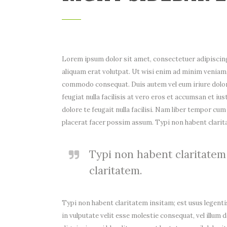
Lorem ipsum dolor sit amet, consectetuer adipiscin
aliquam erat volutpat. Ut wisi enim ad minim veniam, 
commodo consequat. Duis autem vel eum iriure dolor i
feugiat nulla facilisis at vero eros et accumsan et iu
dolore te feugait nulla facilisi. Nam liber tempor c
placerat facer possim assum. Typi non habent claritat
Typi non habent claritatem i
claritatem.
Typi non habent claritatem insitam; est usus legentis
in vulputate velit esse molestie consequat, vel illum d