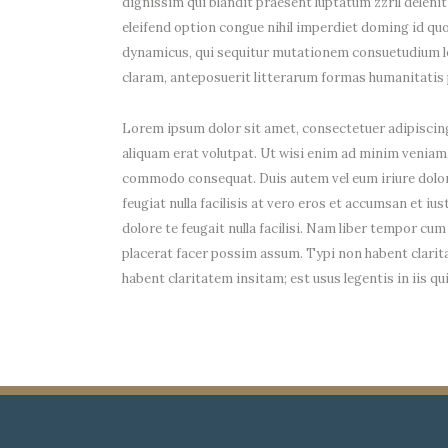
dignissim qui blandit praesent luptatum zzril delenit
eleifend option congue nihil imperdiet doming id qu
dynamicus, qui sequitur mutationem consuetudium l
claram, anteposuerit litterarum formas humanitatis 
Lorem ipsum dolor sit amet, consectetuer adipiscin
aliquam erat volutpat. Ut wisi enim ad minim veniam, 
commodo consequat. Duis autem vel eum iriure dolor i
feugiat nulla facilisis at vero eros et accumsan et iu
dolore te feugait nulla facilisi. Nam liber tempor c
placerat facer possim assum. Typi non habent claritat
habent claritatem insitam; est usus legentis in iis 