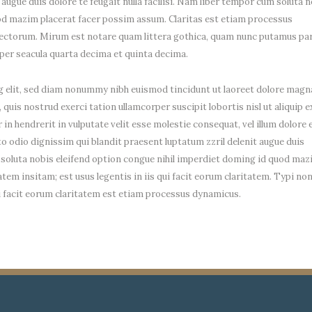
 augue duis dolore te feugait nulla facilisi. Nam liber tempor cum soluta 
od mazim placerat facer possim assum. Claritas est etiam processus
ectorum. Mirum est notare quam littera gothica, quam nunc putamus p
per seacula quarta decima et quinta decima.
g elit, sed diam nonummy nibh euismod tincidunt ut laoreet dolore magn
quis nostrud exerci tation ullamcorper suscipit lobortis nisl ut aliquip e
n hendrerit in vulputate velit esse molestie consequat, vel illum dolore 
sto odio dignissim qui blandit praesent luptatum zzril delenit augue duis
um soluta nobis eleifend option congue nihil imperdiet doming id quod ma
em insitam; est usus legentis in iis qui facit eorum claritatem. Typi no
qui facit eorum claritatem est etiam processus dynamicus.