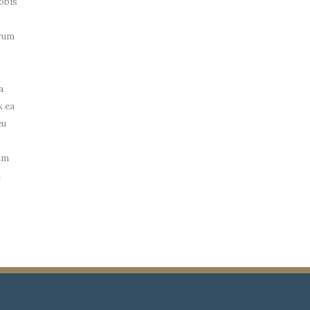
nobis
arum
a
x ea
eu
zim
n