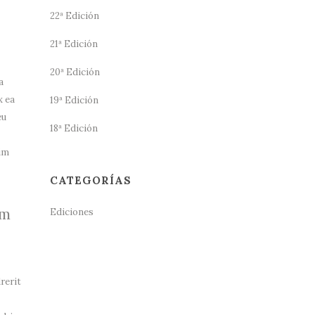
22ª Edición
21ª Edición
20ª Edición
a
x ea
19ª Edición
eu
18ª Edición
zim
CATEGORÍAS
um
Ediciones
rerit